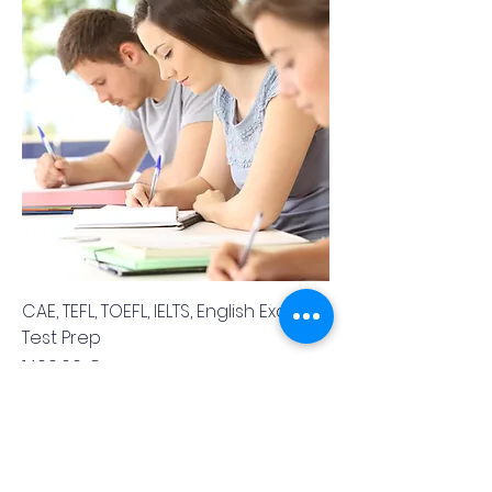
CAE, TEFL, TOEFL, IELTS, English Exam or
Test Prep
Cena
1400,00 €
Home