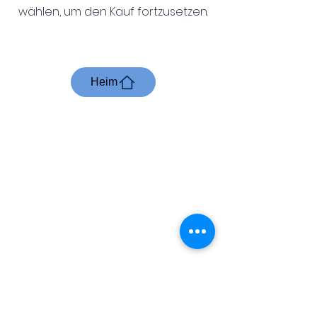
wählen, um den Kauf fortzusetzen.
Heim
Business English
International Academy
Wo Wissen
trifft Umsetzung
User Agreement
/
Privacy Policy
/
Refunds, Cancellations and
Rescheduling Policy
/
Impressum